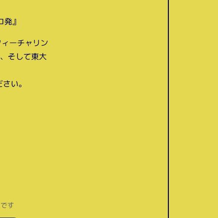
レコ発』
unkのフィーチャリン
)、そして東大
ださい。
目です