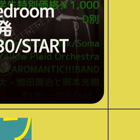
room
発
30/START