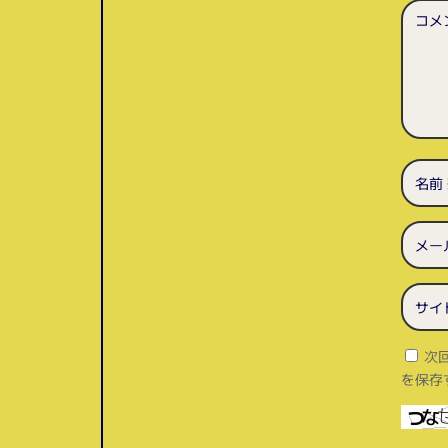
次
を保存