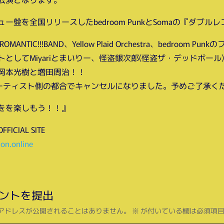
ュー盤を全国リリースしたbedroom PunkとSomaの『ダブル
MANTIC!!!BAND、Yellow Plaid Orchestra、bedroom P
としてMiyariとまいりー、怪盗銀次郎(怪盗ザ・デッドボール
岡本光樹と増田周治！！
iはアーティスト側の都合でキャンセルになりました。予めご了承く
をを楽しもう！！』
CIAL SITE
on.online
ントを提出
アドレスが公開されることはありません。
※
が付いている欄は必須項