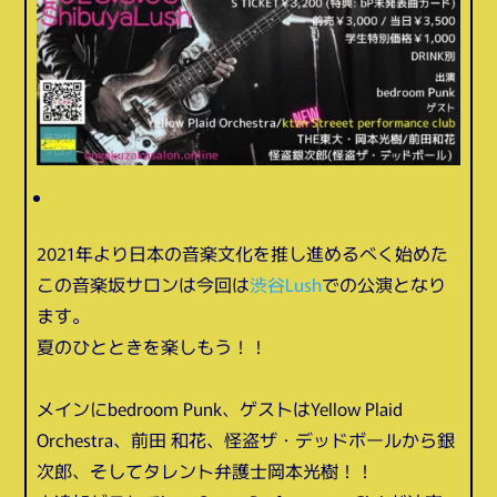
2021年より日本の音楽文化を推し進めるべく始めた
この音楽坂サロンは今回は
渋谷Lush
での公演となり
ます。
夏のひとときを楽しもう！！
メインにbedroom Punk、ゲストはYellow Plaid
Orchestra、前田 和花、怪盗ザ・デッドボールから銀
次郎、そしてタレント弁護士岡本光樹！！